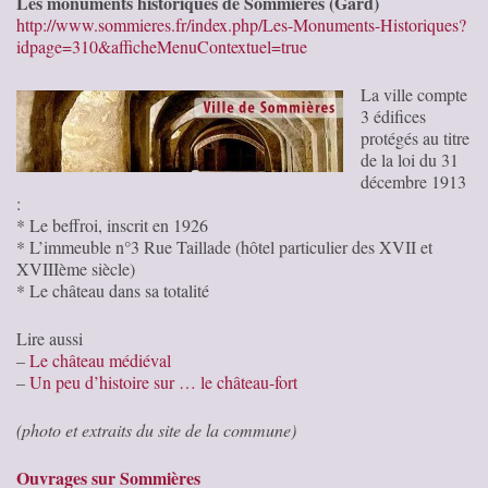
Les monuments historiques de Sommières (Gard)
http://www.sommieres.fr/index.php/Les-Monuments-Historiques?
idpage=310&afficheMenuContextuel=true
La ville compte
3 édifices
protégés au titre
de la loi du 31
décembre 1913
:
* Le beffroi, inscrit en 1926
* L’immeuble n°3 Rue Taillade (hôtel particulier des XVII et
XVIIIème siècle)
* Le château dans sa totalité
Lire aussi
–
Le château médiéval
–
Un peu d’histoire sur … le château-fort
(photo et extraits du site de la commune)
Ouvrages sur Sommières