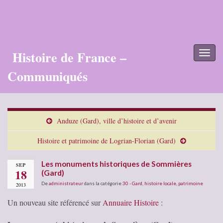
Histoire de France –
Toggl
naviga
Communiqués
Anduze (Gard), ville d’histoire et d’avenir
Histoire et patrimoine de Logrian-Florian (Gard)
Les monuments historiques de Sommières
SEP
18
(Gard)
De
administrateur
dans la catégorie
30 - Gard
,
histoire locale
,
patrimoine
2013
Un nouveau site référencé sur
Annuaire Histoire
: