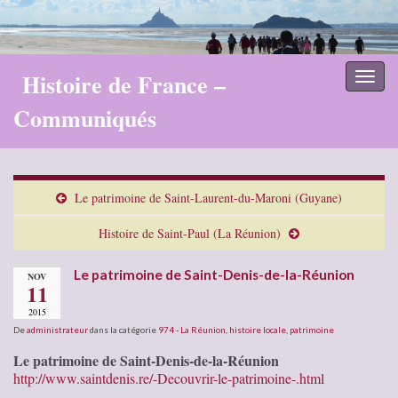
Histoire de France –
Toggl
naviga
Communiqués
Le patrimoine de Saint-Laurent-du-Maroni (Guyane)
Histoire de Saint-Paul (La Réunion)
Le patrimoine de Saint-Denis-de-la-Réunion
NOV
11
2015
De
administrateur
dans la catégorie
974 - La Réunion
,
histoire locale
,
patrimoine
Le patrimoine de Saint-Denis-de-la-Réunion
http://www.saintdenis.re/-Decouvrir-le-patrimoine-.html