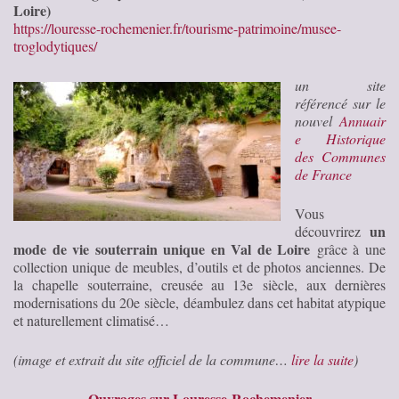
Loire)
https://louresse-rochemenier.fr/tourisme-patrimoine/musee-
troglodytiques/
un site
référencé sur le
nouvel
Annuair
e Historique
des Communes
de France
Vous
u
n
découvrirez
mode de vie souterrain unique en Val de Loire
grâce à une
collection unique de
meubles, d
’
outils et de photos anciennes
. De
la
chapelle souterraine
,
creusée au 13
e
siècle
,
aux dernières
modernisations du 20
e
siècle, déambulez dans cet habitat atypique
et naturellement climatisé…
(image et extrait du site officiel de la commune…
lire la suite
)
Ouvrages sur Louresse-Rochemenier