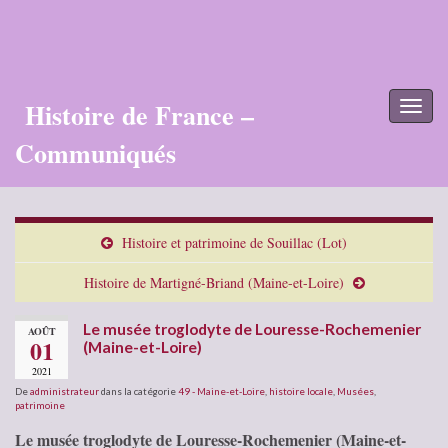
Histoire de France –
Toggl
naviga
Communiqués
Histoire et patrimoine de Souillac (Lot)
Histoire de Martigné-Briand (Maine-et-Loire)
Le musée troglodyte de Louresse-Rochemenier
AOÛT
01
(Maine-et-Loire)
2021
De
administrateur
dans la catégorie
49 - Maine-et-Loire
,
histoire locale
,
Musées
,
patrimoine
Le musée troglodyte de Louresse-Rochemenier (Maine-et-