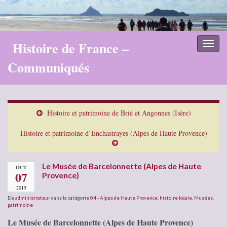
Histoire de France –
Toggl
naviga
Communiqués
Histoire et patrimoine de Brié et Angonnes (Isère)
Histoire et patrimoine d’Enchastrayes (Alpes de Haute Provence)
Le Musée de Barcelonnette (Alpes de Haute
OCT
07
Provence)
2015
De
administrateur
dans la catégorie
04 - Alpes de Haute Provence
,
histoire locale
,
Musées
,
patrimoine
Le Musée de Barcelonnette (Alpes de Haute Provence)