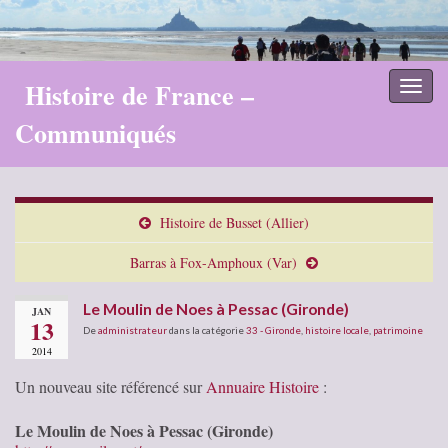
Histoire de France –
Toggl
naviga
Communiqués
Histoire de Busset (Allier)
Barras à Fox-Amphoux (Var)
Le Moulin de Noes à Pessac (Gironde)
JAN
13
De
administrateur
dans la catégorie
33 - Gironde
,
histoire locale
,
patrimoine
2014
Un nouveau site référencé sur
Annuaire Histoire
:
Le Moulin de Noes à Pessac (Gironde)