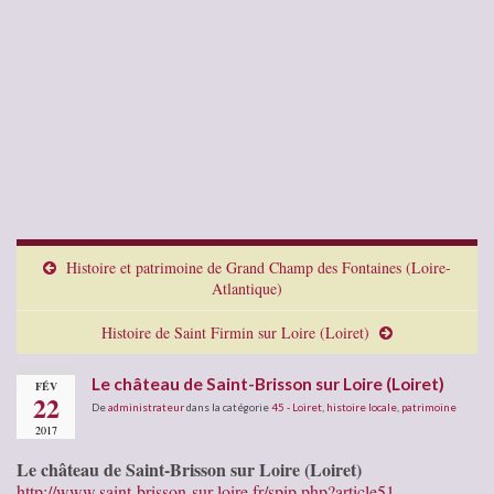
Histoire et patrimoine de Grand Champ des Fontaines (Loire-
Atlantique)
Histoire de Saint Firmin sur Loire (Loiret)
Le château de Saint-Brisson sur Loire (Loiret)
FÉV
22
De
administrateur
dans la catégorie
45 - Loiret
,
histoire locale
,
patrimoine
2017
Le château de Saint-Brisson sur Loire (Loiret)
http://www.saint-brisson-sur-loire.fr/spip.php?article51