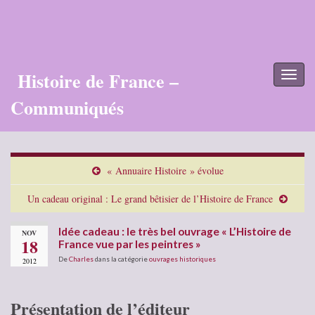
Histoire de France –
Toggl
naviga
Communiqués
« Annuaire Histoire » évolue
Un cadeau original : Le grand bêtisier de l’Histoire de France
Idée cadeau : le très bel ouvrage « L’Histoire de
NOV
18
France vue par les peintres »
De
Charles
dans la catégorie
ouvrages historiques
2012
Présentation de l’éditeur