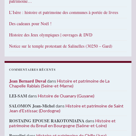
patrimoine…
L’Isère : histoire et patrimoine des communes à portée de livres
Des cadeaux pour Noël !
Histoire des Jeux olympiques | ouvrages & DVD
Notice sur le temple protestant de Salinelles (30250 – Gard)
COMMENTAIRES RÉCENTS
Jean Bernard Duval
dans
Histoire et patrimoine de La
Chapelle Rablais (Seine-et-Marne)
LEI-SAM
dans
Histoire de Ouanary (Guyane)
SALOMON Jean-Michel
dans
Histoire et patrimoine de Saint
Jean d’Estissac (Dordogne)
ROSTAING EPOUSE RAKOTONIAINA
dans
Histoire et
patrimoine du Breuil en Bourgogne (Saône-et-Loire)
Rossolini
dans
Histoire et patrimoine de Chille (Jura)