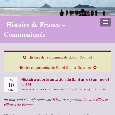
Histoire de France –
Toggl
naviga
Communiqués
Histoire de la commune de Rollot (Somme)
Histoire et patrimoine de Fumel (Lot-et-Garonne)
Histoire et présentation du Santerre (Somme et
JAN
10
Oise)
De
administrateur
dans la catégorie
60 - Oise
,
80 - Somme
,
histoire locale
2014
un nouveau site référencé sur
Histoire et patrimoine des villes et
villages de France
: