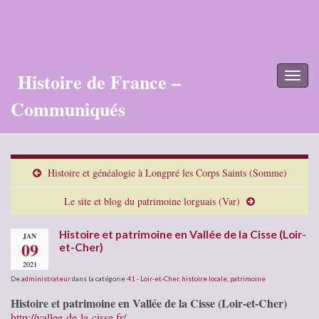
Histoire de France –
Toggl
naviga
Communiqués
Histoire et généalogie à Longpré les Corps Saints (Somme)
Le site et blog du patrimoine lorguais (Var)
Histoire et patrimoine en Vallée de la Cisse (Loir-
JAN
09
et-Cher)
2021
De
administrateur
dans la catégorie
41 - Loir-et-Cher
,
histoire locale
,
patrimoine
Histoire et patrimoine en Vallée de la Cisse (Loir-et-Cher)
http://vallee-de-la-cisse.fr/