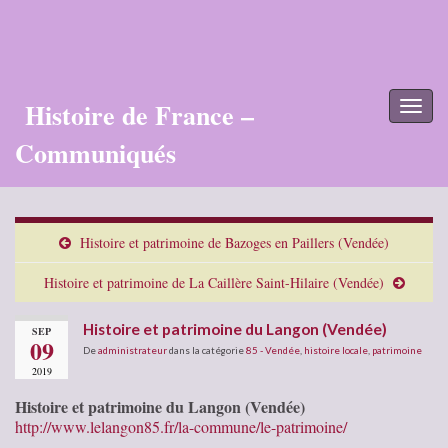
Histoire de France –
Toggl
naviga
Communiqués
Histoire et patrimoine de Bazoges en Paillers (Vendée)
Histoire et patrimoine de La Caillère Saint-Hilaire (Vendée)
Histoire et patrimoine du Langon (Vendée)
SEP
09
De
administrateur
dans la catégorie
85 - Vendée
,
histoire locale
,
patrimoine
2019
Histoire et patrimoine du Langon (Vendée)
http://www.lelangon85.fr/la-commune/le-patrimoine/