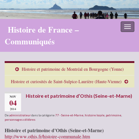
Histoire de France –
Toggl
naviga
Communiqués
Histoire et patrimoine de Montréal en Bourgogne (Yonne)
Histoire et curiosités de Saint-Sulpice-Laurière (Haute-Vienne)
Histoire et patrimoine d’Othis (Seine-et-Marne)
NOV
04
2014
De
administrateur
dans la catégorie
77 - Seine-et-Marne
,
histoire locale
,
patrimoine
,
personnages célèbres
Histoire et patrimoine d’Othis (Seine-et-Marne)
http://www.othis.fr/histoire-communale.htm