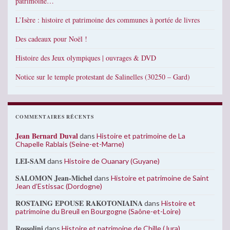
patrimoine…
L’Isère : histoire et patrimoine des communes à portée de livres
Des cadeaux pour Noël !
Histoire des Jeux olympiques | ouvrages & DVD
Notice sur le temple protestant de Salinelles (30250 – Gard)
COMMENTAIRES RÉCENTS
Jean Bernard Duval
dans
Histoire et patrimoine de La
Chapelle Rablais (Seine-et-Marne)
LEI-SAM
dans
Histoire de Ouanary (Guyane)
SALOMON Jean-Michel
dans
Histoire et patrimoine de Saint
Jean d’Estissac (Dordogne)
ROSTAING EPOUSE RAKOTONIAINA
dans
Histoire et
patrimoine du Breuil en Bourgogne (Saône-et-Loire)
Rossolini
dans
Histoire et patrimoine de Chille (Jura)