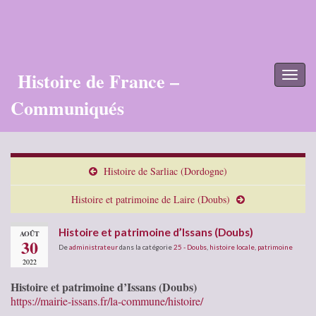
Histoire de France –
Toggl
naviga
Communiqués
Histoire de Sarliac (Dordogne)
Histoire et patrimoine de Laire (Doubs)
Histoire et patrimoine d’Issans (Doubs)
AOÛT
30
De
administrateur
dans la catégorie
25 - Doubs
,
histoire locale
,
patrimoine
2022
Histoire et patrimoine d’Issans (Doubs)
https://mairie-issans.fr/la-commune/histoire/