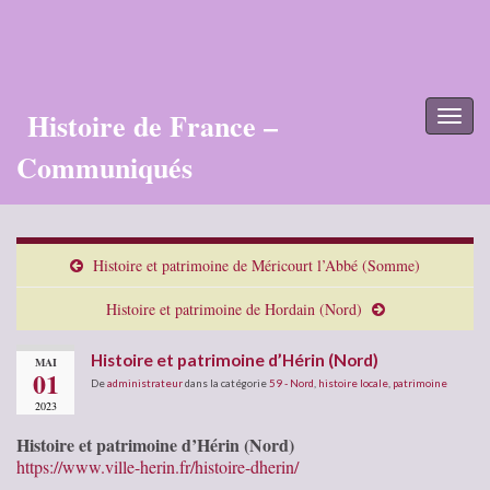
Histoire de France –
Toggl
naviga
Communiqués
Histoire et patrimoine de Méricourt l’Abbé (Somme)
Histoire et patrimoine de Hordain (Nord)
Histoire et patrimoine d’Hérin (Nord)
MAI
01
De
administrateur
dans la catégorie
59 - Nord
,
histoire locale
,
patrimoine
2023
Histoire et patrimoine d’Hérin (Nord)
https://www.ville-herin.fr/histoire-dherin/