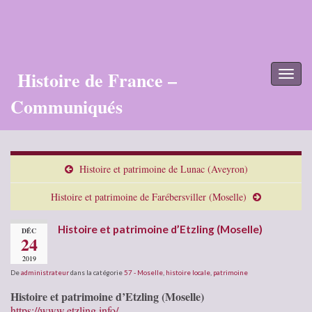
Histoire de France –
Toggl
naviga
Communiqués
Histoire et patrimoine de Lunac (Aveyron)
Histoire et patrimoine de Farébersviller (Moselle)
Histoire et patrimoine d’Etzling (Moselle)
DÉC
24
2019
De
administrateur
dans la catégorie
57 - Moselle
,
histoire locale
,
patrimoine
Histoire et patrimoine d’Etzling (Moselle)
https://www.etzling.info/