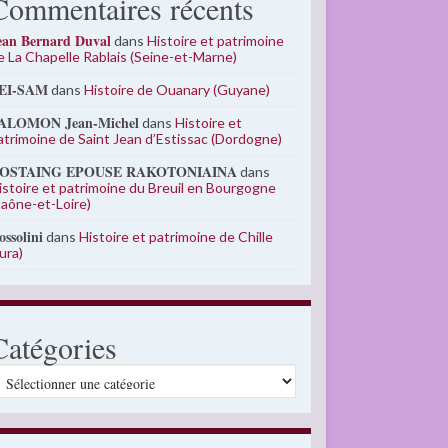
Commentaires récents
ean Bernard Duval
dans
Histoire et patrimoine
e La Chapelle Rablais (Seine-et-Marne)
EI-SAM
dans
Histoire de Ouanary (Guyane)
ALOMON Jean-Michel
dans
Histoire et
atrimoine de Saint Jean d’Estissac (Dordogne)
OSTAING EPOUSE RAKOTONIAINA
dans
istoire et patrimoine du Breuil en Bourgogne
Saône-et-Loire)
ossolini
dans
Histoire et patrimoine de Chille
Jura)
Catégories
atégories