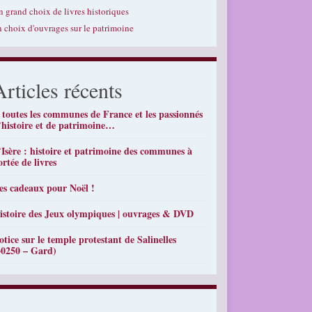
n grand choix de livres historiques
n choix d'ouvrages sur le patrimoine
Articles récents
 toutes les communes de France et les passionnés
’histoire et de patrimoine…
’Isère : histoire et patrimoine des communes à
ortée de livres
es cadeaux pour Noël !
istoire des Jeux olympiques | ouvrages & DVD
otice sur le temple protestant de Salinelles
30250 – Gard)