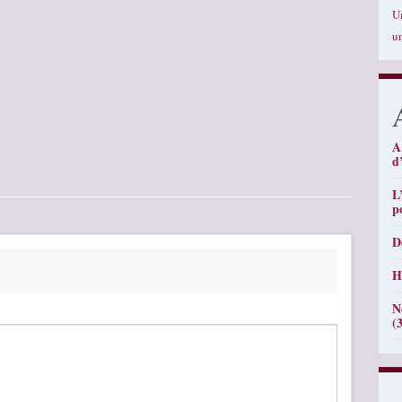
U
u
A
d
L
p
D
H
N
(