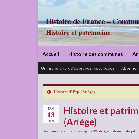
Histoire de France – Commu
Histoire et patrimoine
Accueil
Histoire des communes
An
Un grand choix d’ouvrages historiques
Abonnem
Histoire d’Erp (Ariège)
Histoire et patrim
JAN
13
(Ariège)
2019
De
administrateur
dans la catégorie
09 - Ariège
,
histoire locale
,
patri