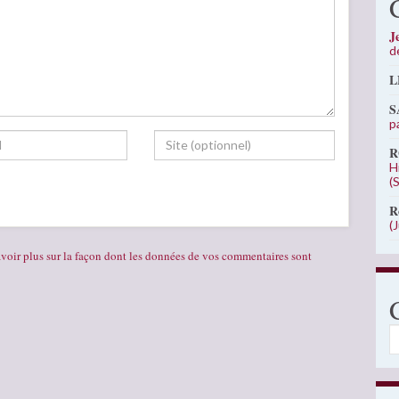
J
d
L
S
p
R
H
(
R
(
voir plus sur la façon dont les données de vos commentaires sont
C