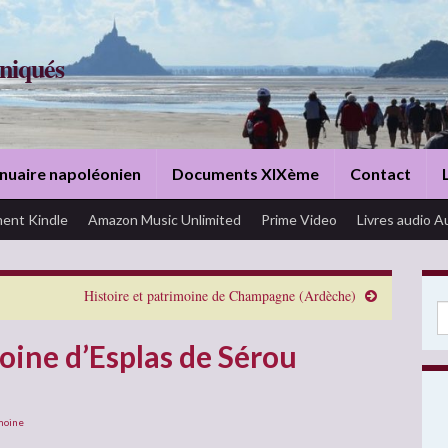
niqués
nuaire napoléonien
Documents XIXème
Contact
ent Kindle
Amazon Music Unlimited
Prime Video
Livres audio A
Histoire et patrimoine de Champagne (Ardèche)
Se
oine d’Esplas de Sérou
moine