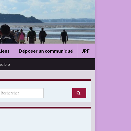
Liens
Déposer un communiqué
JPF
udible
arch for: