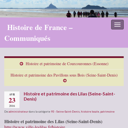
Histoire de France –
Toggl
naviga
Communiqués
Histoire et patrimoine de Courcouronnes (Essonne)
Histoire et patrimoine des Pavillons sous Bois (Seine-Saint-Denis)
Histoire et patrimoine des Lilas (Seine-Saint-
AVR
23
Denis)
2016
De
administrateur
dans la catégorie
93 - Seine-Saint-Denis
,
histoire locale
,
patrimoine
Histoire et patrimoine des Lilas (Seine-Saint-Denis)
http://www.ville-leslilas.fr/histoire