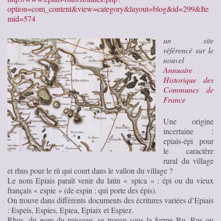
option=com_content&view=category&layout=blog&id=299&Ite
mid=574
un site
référencé sur le
nouvel
Annuaire
Historique des
Communes de
France
Une origine
incertaine :
epiais-épi pour
le caractère
rural du village
et rhus pour le rû qui court dans le vallon du village ?
Le nom Epiais paraît venir du latin « spica » : épi ou du vieux
français « espie » (de espin : qui porte des épis).
On trouve dans différents documents des écritures variées d’Epiais
: Espeis, Espies, Epiea, Epiaix et Espiez.
Rhus, du nom du ruisseau, se trouve sous la forme Ru, Rus ou