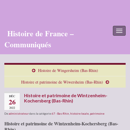
Histoire de France –
Toggl
naviga
Communiqués
Histoire de Wingersheim (Bas-Rhin)
Histoire et patrimoine de Wiwersheim (Bas-Rhin)
Histoire et patrimoine de Wintzenheim-
DÉC
26
Kochersberg (Bas-Rhin)
2022
De
administrateur
dans la catégorie
67 - Bas-Rhin
,
histoire locale
,
patrimoine
Histoire et patrimoine de Wintzenheim-Kochersberg (Bas-
Rhin)