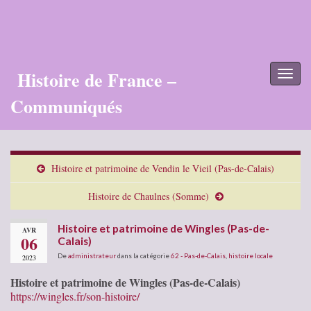
Histoire de France –
Toggl
naviga
Communiqués
Histoire et patrimoine de Vendin le Vieil (Pas-de-Calais)
Histoire de Chaulnes (Somme)
Histoire et patrimoine de Wingles (Pas-de-
AVR
06
Calais)
De
administrateur
dans la catégorie
62 - Pas-de-Calais
,
histoire locale
2023
Histoire et patrimoine de Wingles (Pas-de-Calais)
https://wingles.fr/son-histoire/