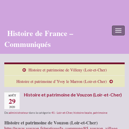
Histoire de France –
Toggl
naviga
Communiqués
Histoire et patrimoine de Villeny (Loir-et-Cher)
Histoire et patrimoine d’Yvoy le Marron (Loir-et-Cher)
Histoire et patrimoine de Vouzon (Loir-et-Cher)
AOÛT
29
2020
De
administrateur
dans la catégorie
41 - Loir-et-Cher
,
histoire locale
,
patrimoine
Histoire et patrimoine de Vouzon (Loir-et-Cher)
http://www.vouzon.fr/pratique/la-commune/85-vouzon–village-