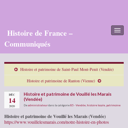
Histoire de France –
Toggl
naviga
Communiqués
Histoire et patrimoine de Saint-Paul Mont-Penit (Vendée)
Histoire et patrimoine de Ranton (Vienne)
Histoire et patrimoine de Vouillé les Marais
DÉC
14
(Vendée)
De
administrateur
dans la catégorie
85 - Vendée
,
histoire locale
,
patrimoine
2020
Histoire et patrimoine de Vouillé les Marais (Vendée)
https://www.vouillelesmarais.com/notre-histoire-en-photos