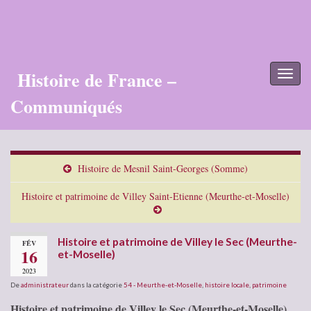
Histoire de France –
Toggl
naviga
Communiqués
Histoire de Mesnil Saint-Georges (Somme)
Histoire et patrimoine de Villey Saint-Etienne (Meurthe-et-Moselle)
Histoire et patrimoine de Villey le Sec (Meurthe-
FÉV
16
et-Moselle)
2023
De
administrateur
dans la catégorie
54 - Meurthe-et-Moselle
,
histoire locale
,
patrimoine
Histoire et patrimoine de Villey le Sec (Meurthe-et-Moselle)