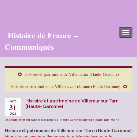
Histoire de France –
Toggl
naviga
Communiqués
Histoire et patrimoine de Villematier (Haute-Garonne)
Histoire et patrimoine de Villeneuve-Tolosane (Haute-Garonne)
Histoire et patrimoine de Villemur sur Tarn
OCT
31
(Haute-Garonne)
2022
De
administrateur
dans la catégorie
31 - Haute-Garonne
,
histoire locale
,
patrimoine
Histoire et patrimoine de Villemur sur Tarn (Haute-Garonne)
https://www.mairie-villemur-sur-tarn.fr/web/decouvrir-la-