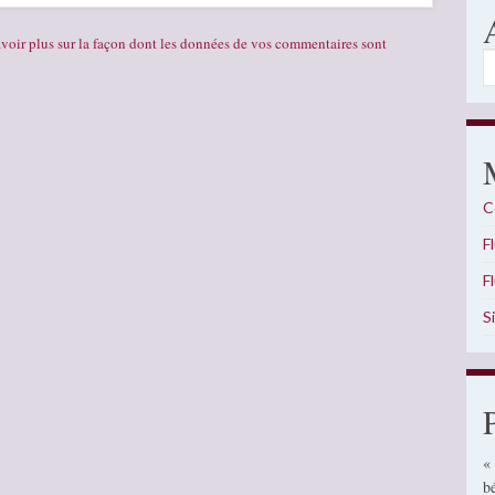
voir plus sur la façon dont les données de vos commentaires sont
A
C
F
F
S
«
b