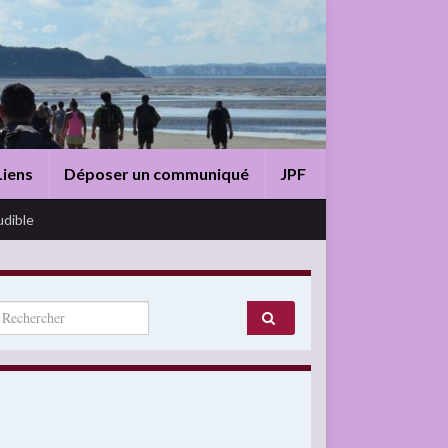
Liens
Déposer un communiqué
JPF
udible
arch for: