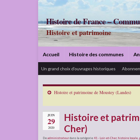
Histoire de France – Commu
Histoire et patrimoine
Accueil
Histoire des communes
An
Un grand choix d’ouvrages historiques
Abonnem
Histoire et patrimoine de Moustey (Landes)
Histoire et patrim
JUIN
29
Cher)
2020
De
administrateur
dans la catégorie
41 - Loir-et-Cher
,
histoire locale
,