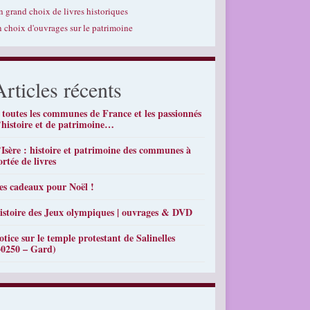
n grand choix de livres historiques
n choix d'ouvrages sur le patrimoine
Articles récents
 toutes les communes de France et les passionnés
’histoire et de patrimoine…
’Isère : histoire et patrimoine des communes à
ortée de livres
es cadeaux pour Noël !
istoire des Jeux olympiques | ouvrages & DVD
otice sur le temple protestant de Salinelles
30250 – Gard)