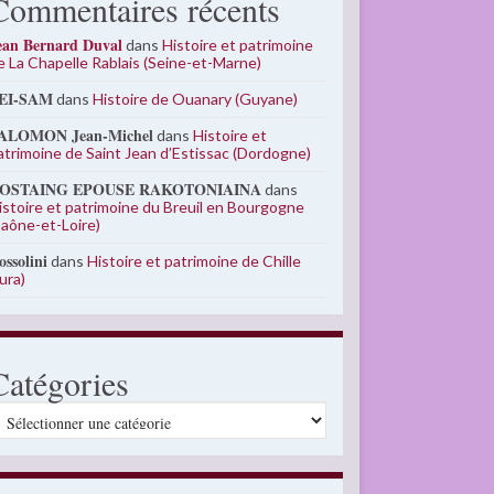
Commentaires récents
ean Bernard Duval
dans
Histoire et patrimoine
e La Chapelle Rablais (Seine-et-Marne)
EI-SAM
dans
Histoire de Ouanary (Guyane)
ALOMON Jean-Michel
dans
Histoire et
atrimoine de Saint Jean d’Estissac (Dordogne)
OSTAING EPOUSE RAKOTONIAINA
dans
istoire et patrimoine du Breuil en Bourgogne
Saône-et-Loire)
ossolini
dans
Histoire et patrimoine de Chille
Jura)
Catégories
atégories