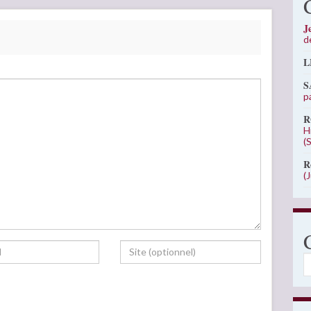
J
d
L
S
p
R
H
(
R
(
C