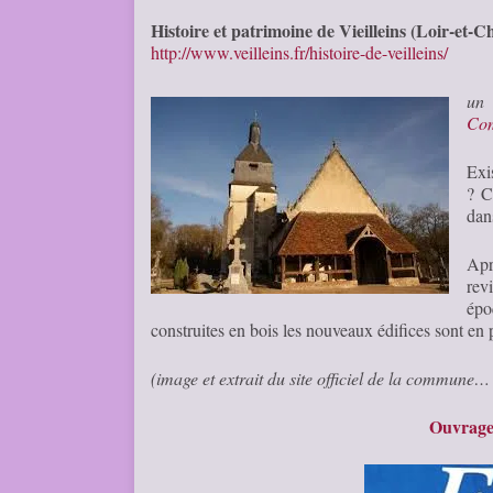
Histoire et patrimoine de Vieilleins (Loir-et-C
http://www.veilleins.fr/histoire-de-veilleins/
un 
Com
Exi
? C
dans
Apr
rev
épo
construites en bois les nouveaux édifices sont en
(image et extrait du site officiel de la commune
Ouvrages