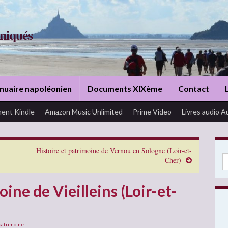
niqués
nuaire napoléonien
Documents XIXème
Contact
ent Kindle
Amazon Music Unlimited
Prime Video
Livres audio A
Histoire et patrimoine de Vernou en Sologne (Loir-et-
Se
Cher)
oine de Vieilleins (Loir-et-
patrimoine