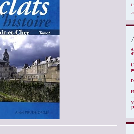
U
u
A
d
L
p
D
H
N
(