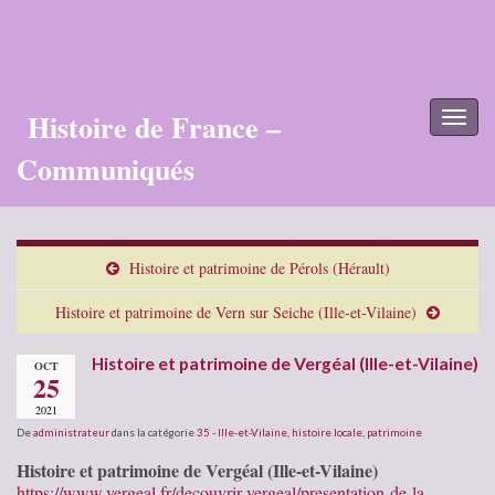
Histoire de France –
Toggl
naviga
Communiqués
Histoire et patrimoine de Pérols (Hérault)
Histoire et patrimoine de Vern sur Seiche (Ille-et-Vilaine)
Histoire et patrimoine de Vergéal (Ille-et-Vilaine)
OCT
25
2021
De
administrateur
dans la catégorie
35 - Ille-et-Vilaine
,
histoire locale
,
patrimoine
Histoire et patrimoine de Vergéal (Ille-et-Vilaine)
https://www.vergeal.fr/decouvrir-vergeal/presentation-de-la-