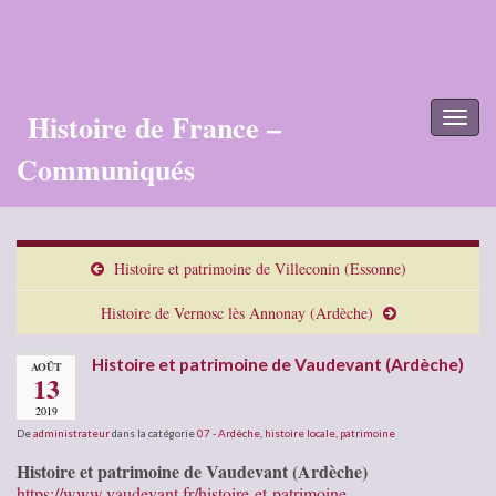
Histoire de France –
Toggl
naviga
Communiqués
Histoire et patrimoine de Villeconin (Essonne)
Histoire de Vernosc lès Annonay (Ardèche)
Histoire et patrimoine de Vaudevant (Ardèche)
AOÛT
13
2019
De
administrateur
dans la catégorie
07 - Ardèche
,
histoire locale
,
patrimoine
Histoire et patrimoine de Vaudevant (Ardèche)
https://www.vaudevant.fr/histoire-et-patrimoine