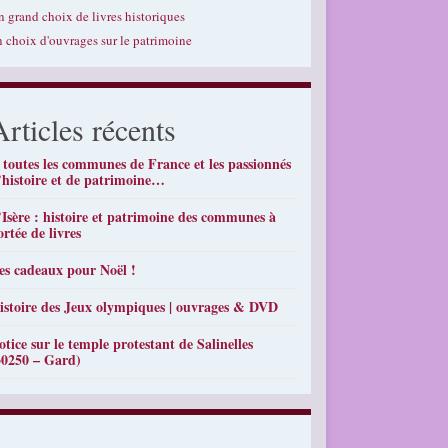
n grand choix de livres historiques
n choix d'ouvrages sur le patrimoine
Articles récents
 toutes les communes de France et les passionnés
’histoire et de patrimoine…
’Isère : histoire et patrimoine des communes à
ortée de livres
es cadeaux pour Noël !
istoire des Jeux olympiques | ouvrages & DVD
otice sur le temple protestant de Salinelles
30250 – Gard)