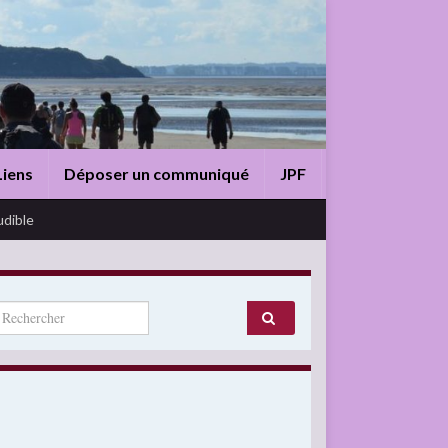
Liens
Déposer un communiqué
JPF
udible
arch for: