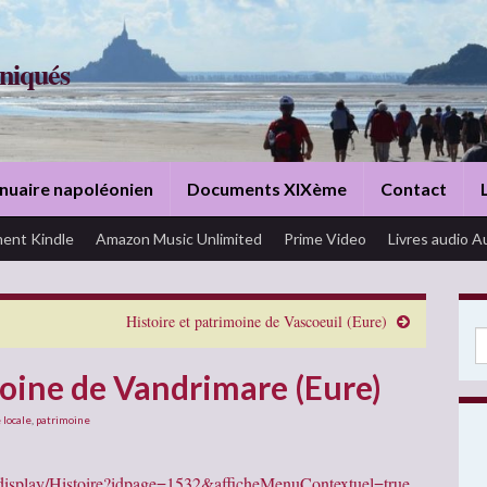
niqués
nuaire napoléonien
Documents XIXème
Contact
ent Kindle
Amazon Music Unlimited
Prime Video
Livres audio A
Histoire et patrimoine de Vascoeuil (Eure)
Se
moine de Vandrimare (Eure)
 locale
,
patrimoine
/display/Histoire?idpage=1532&afficheMenuContextuel=true