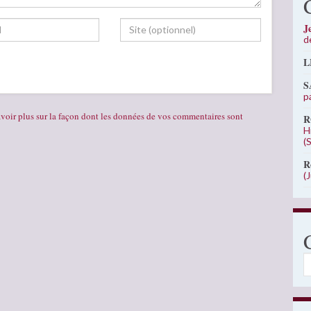
J
d
L
S
p
voir plus sur la façon dont les données de vos commentaires sont
R
H
(
R
(
C