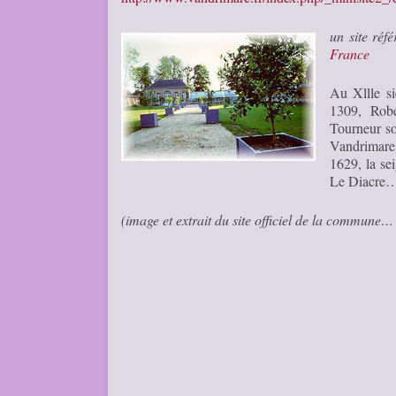
un site réf
France
Au Xllle si
1309, Robe
Tourneur so
Vandrimare
1629, la se
Le Diacre
(image et extrait du site officiel de la commune