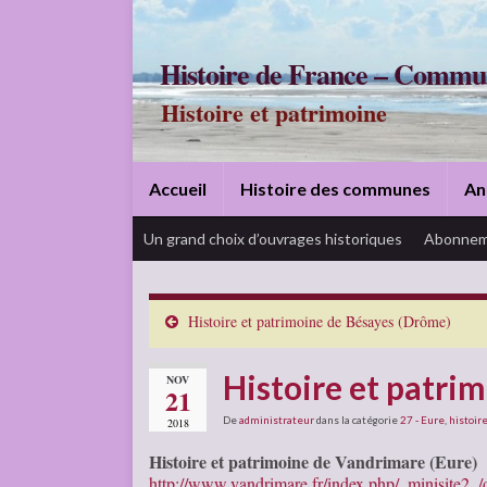
Histoire de France – Commu
Histoire et patrimoine
Accueil
Histoire des communes
An
Un grand choix d’ouvrages historiques
Abonnem
Histoire et patrimoine de Bésayes (Drôme)
Histoire et patri
NOV
21
De
administrateur
dans la catégorie
27 - Eure
,
histoire
2018
Histoire et patrimoine de Vandrimare (Eure)
http://www.vandrimare.fr/index.php/_minisite2_