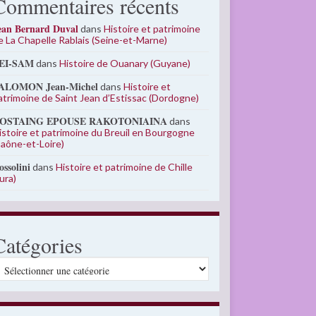
Commentaires récents
ean Bernard Duval
dans
Histoire et patrimoine
e La Chapelle Rablais (Seine-et-Marne)
EI-SAM
dans
Histoire de Ouanary (Guyane)
ALOMON Jean-Michel
dans
Histoire et
atrimoine de Saint Jean d’Estissac (Dordogne)
OSTAING EPOUSE RAKOTONIAINA
dans
istoire et patrimoine du Breuil en Bourgogne
Saône-et-Loire)
ossolini
dans
Histoire et patrimoine de Chille
Jura)
Catégories
atégories