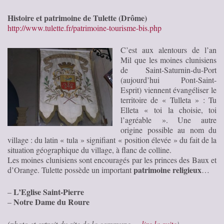
Histoire et patrimoine de Tulette (Drôme)
http://www.tulette.fr/patrimoine-tourisme-bis.php
C’est aux alentours de l’an
Mil que les moines clunisiens
de Saint-Saturnin-du-Port
(aujourd’hui Pont-Saint-
Esprit) viennent évangéliser le
territoire de « Tulleta » : Tu
Elleta « toi la choisie, toi
l’agréable ». Une autre
origine possible au nom du
village : du latin « tula » signifiant « position élevée » du fait de la
situation géographique du village, à flanc de colline.
Les moines clunisiens sont encouragés par les princes des Baux et
patrimoine religieux
d’Orange. Tulette possède un important
…
L’Eglise Saint-Pierre
–
Notre Dame du Roure
–
(photo et extrait du site de la commune …
lire la suite
)