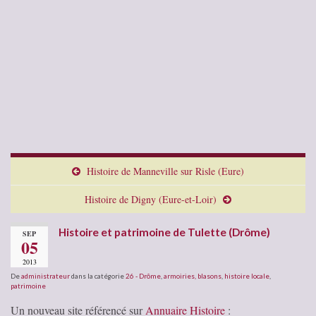
Histoire de Manneville sur Risle (Eure)
Histoire de Digny (Eure-et-Loir)
Histoire et patrimoine de Tulette (Drôme)
SEP
05
2013
De
administrateur
dans la catégorie
26 - Drôme
,
armoiries, blasons
,
histoire locale
,
patrimoine
Un nouveau site référencé sur
Annuaire Histoire
: