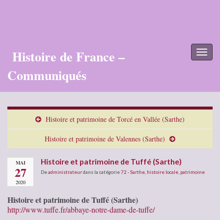
Histoire de France –
Toggl
naviga
Communiqués
Histoire et patrimoine de Torcé en Vallée (Sarthe)
Histoire et patrimoine de Valennes (Sarthe)
Histoire et patrimoine de Tuffé (Sarthe)
MAI
27
De
administrateur
dans la catégorie
72 - Sarthe
,
histoire locale
,
patrimoine
2020
Histoire et patrimoine de Tuffé (Sarthe)
http://www.tuffe.fr/abbaye-notre-dame-de-tuffe/