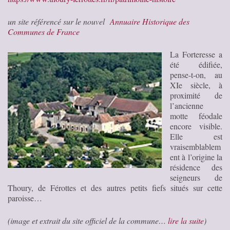
un site référencé sur le nouvel
Annuaire Historique des
Communes de France
La Forteresse a
été édifiée,
pense-t-on, au
XIe siècle, à
proximité de
l’ancienne
motte féodale
encore visible.
Elle est
vraisemblablem
ent à l’origine la
résidence des
seigneurs de
Thoury, de Férottes et des autres petits fiefs situés sur cette
paroisse…
(image et extrait du site officiel de la commune…
lire la suite
)