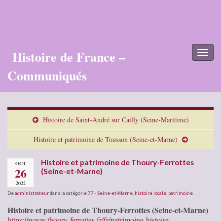
Histoire de France –
Toggl
naviga
Communiqués
Histoire de Saint-André sur Cailly (Seine-Maritime)
Histoire et patrimoine de Tousson (Seine-et-Marne)
Histoire et patrimoine de Thoury-Ferrottes
OCT
26
(Seine-et-Marne)
2022
De
administrateur
dans la catégorie
77 - Seine-et-Marne
,
histoire locale
,
patrimoine
Histoire et patrimoine de Thoury-Ferrottes (Seine-et-Marne)
https://www.thoury-ferrottes.fr/fr/patrimoine-histoire