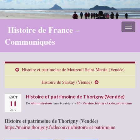
Histoire de France –
Toggl
naviga
Communiqués
Histoire et patrimoine de Mouzeuil Saint-Martin (Vendée)
Histoire de Sanxay (Vienne)
Histoire et patrimoine de Thorigny (Vendée)
AOÛT
11
De
administrateur
dans la catégorie
85 - Vendée
,
histoire locale
,
patrimoine
2019
Histoire et patrimoine de Thorigny (Vendée)
https://mairie-thorigny.fr/decouvrir/histoire-et-patrimoine