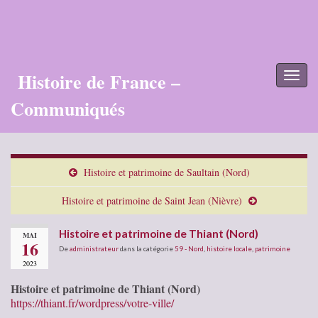
Histoire de France –
Toggl
naviga
Communiqués
Histoire et patrimoine de Saultain (Nord)
Histoire et patrimoine de Saint Jean (Nièvre)
Histoire et patrimoine de Thiant (Nord)
MAI
16
De
administrateur
dans la catégorie
59 - Nord
,
histoire locale
,
patrimoine
2023
Histoire et patrimoine de Thiant (Nord)
https://thiant.fr/wordpress/votre-ville/