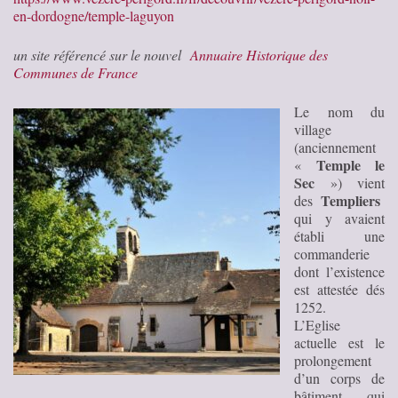
en-dordogne/temple-laguyon
un site référencé sur le nouvel
Annuaire Historique des
Communes de France
Le nom du
village
(anciennement
Temple le
«
Sec
») vient
Templiers
des
qui y avaient
établi une
commanderie
dont l’existence
est attestée dés
1252.
L’Eglise
actuelle est le
prolongement
d’un corps de
bâtiment qui