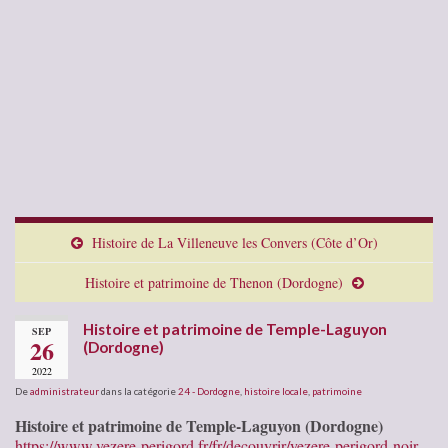
Histoire de La Villeneuve les Convers (Côte d’Or)
Histoire et patrimoine de Thenon (Dordogne)
Histoire et patrimoine de Temple-Laguyon
SEP
26
(Dordogne)
2022
De
administrateur
dans la catégorie
24 - Dordogne
,
histoire locale
,
patrimoine
Histoire et patrimoine de Temple-Laguyon (Dordogne)
https://www.vezere-perigord.fr/fr/decouvrir/vezere-perigord-noir-