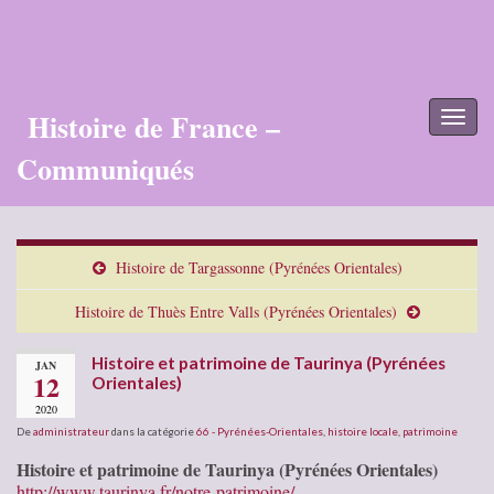
Histoire de France –
Toggl
naviga
Communiqués
Histoire de Targassonne (Pyrénées Orientales)
Histoire de Thuès Entre Valls (Pyrénées Orientales)
Histoire et patrimoine de Taurinya (Pyrénées
JAN
12
Orientales)
2020
De
administrateur
dans la catégorie
66 - Pyrénées-Orientales
,
histoire locale
,
patrimoine
Histoire et patrimoine de Taurinya (Pyrénées Orientales)
http://www.taurinya.fr/notre-patrimoine/