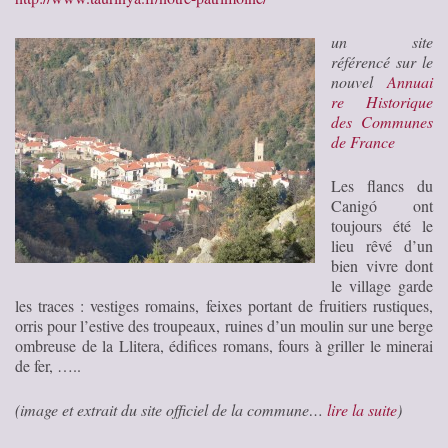
un site
référencé sur le
nouvel
Annuai
re Historique
des Communes
de France
Les flancs du
Canigó ont
toujours été le
lieu rêvé d’un
bien vivre dont
le village garde
les traces : vestiges romains, feixes portant de fruitiers rustiques,
orris pour l’estive des troupeaux, ruines d’un moulin sur une berge
ombreuse de la Llitera, édifices romans, fours à griller le minerai
de fer, …..
(image et extrait du site officiel de la commune…
lire la suite
)