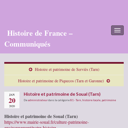
Histoire de France –
Toggl
naviga
Communiqués
Histoire et patrimoine de Serviès (Tarn)
Histoire et patrimoine de Piquecos (Tarn et Garonne)
Histoire et patrimoine de Soual (Tarn)
JAN
20
De
administrateur
dans la catégorie
81 - Tarn
,
histoire locale
,
patrimoine
2020
Histoire et patrimoine de Soual (Tarn)
https://www.mairie-soual.fr/culture-patrimoine-
environnement/notre-histoire