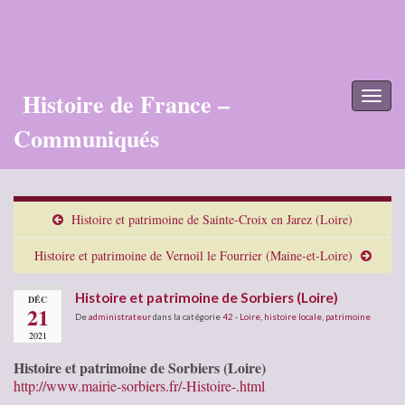
Histoire de France –
Toggl
naviga
Communiqués
Histoire et patrimoine de Sainte-Croix en Jarez (Loire)
Histoire et patrimoine de Vernoil le Fourrier (Maine-et-Loire)
Histoire et patrimoine de Sorbiers (Loire)
DÉC
21
De
administrateur
dans la catégorie
42 - Loire
,
histoire locale
,
patrimoine
2021
Histoire et patrimoine de Sorbiers (Loire)
http://www.mairie-sorbiers.fr/-Histoire-.html