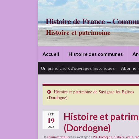
Histoire de France – Commu
Histoire et patrimoine
Accueil
Histoire des communes
An
Un grand choix d’ouvrages historiques
Abonnem
Histoire et patrimoine de Savignac les Eglises
(Dordogne)
Histoire et patrim
SEP
19
(Dordogne)
2022
De
administrateur
dans la catégorie
24 - Dordogne
,
histoire locale
,
pa