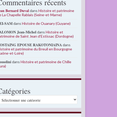
Commentaires récents
ean Bernard Duval
dans
Histoire et patrimoine
e La Chapelle Rablais (Seine-et-Marne)
EI-SAM
dans
Histoire de Ouanary (Guyane)
ALOMON Jean-Michel
dans
Histoire et
atrimoine de Saint Jean d’Estissac (Dordogne)
OSTAING EPOUSE RAKOTONIAINA
dans
istoire et patrimoine du Breuil en Bourgogne
Saône-et-Loire)
ossolini
dans
Histoire et patrimoine de Chille
Jura)
Catégories
atégories