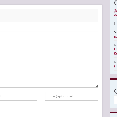
J
d
L
S
p
R
H
(
R
(
C