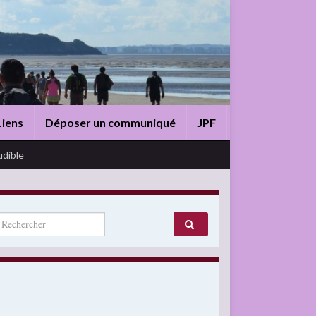
Liens
Déposer un communiqué
JPF
udible
arch for: