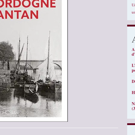
U
u
A
d
L
p
D
H
N
(