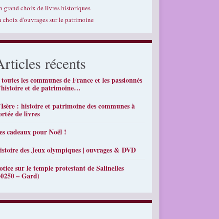
n grand choix de livres historiques
n choix d'ouvrages sur le patrimoine
Articles récents
 toutes les communes de France et les passionnés
’histoire et de patrimoine…
’Isère : histoire et patrimoine des communes à
ortée de livres
es cadeaux pour Noël !
istoire des Jeux olympiques | ouvrages & DVD
otice sur le temple protestant de Salinelles
30250 – Gard)