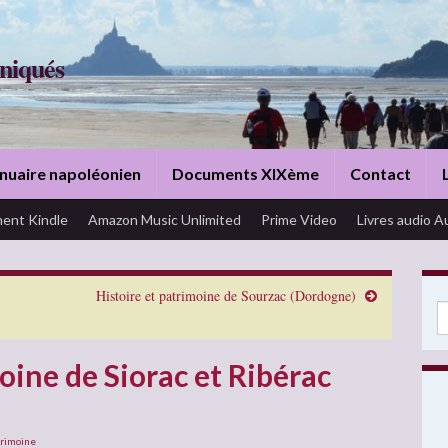
niqués
nuaire napoléonien
Documents XIXème
Contact
ent Kindle
Amazon Music Unlimited
Prime Video
Livres audio A
Histoire et patrimoine de Sourzac (Dordogne)
Se
oine de Siorac et Ribérac
trimoine