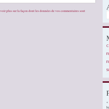
voir plus sur la façon dont les données de vos commentaires sont
A
C
F
F
S
«
b