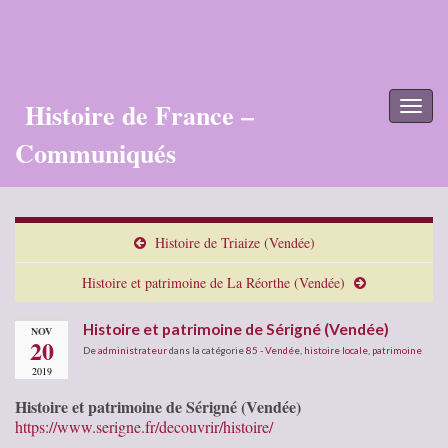
Histoire de France –
Toggl
naviga
Communiqués
Histoire de Triaize (Vendée)
Histoire et patrimoine de La Réorthe (Vendée)
Histoire et patrimoine de Sérigné (Vendée)
NOV
20
De
administrateur
dans la catégorie
85 - Vendée
,
histoire locale
,
patrimoine
2019
Histoire et patrimoine de Sérigné (Vendée)
https://www.serigne.fr/decouvrir/histoire/