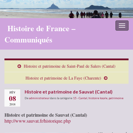
Histoire de France –
Toggl
naviga
Communiqués
Histoire et patrimoine de Saint-Paul de Salers (Cantal)
Histoire et patrimoine de La Faye (Charente)
Histoire et patrimoine de Sauvat (Cantal)
FÉV
08
De
administrateur
dans la catégorie
15 - Cantal
,
histoire locale
,
patrimoine
2018
Histoire et patrimoine de Sauvat (Cantal)
http://www.sauvat.fr/historique.php