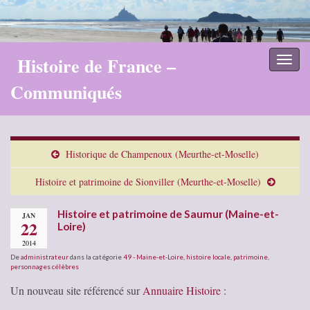
Histoire de France –
Toggl
naviga
Communiqués
Historique de Champenoux (Meurthe-et-Moselle)
Histoire et patrimoine de Sionviller (Meurthe-et-Moselle)
Histoire et patrimoine de Saumur (Maine-et-
JAN
22
Loire)
2014
De
administrateur
dans la catégorie
49 - Maine-et-Loire
,
histoire locale
,
patrimoine
,
personnages célèbres
Un nouveau site référencé sur
Annuaire Histoire
: