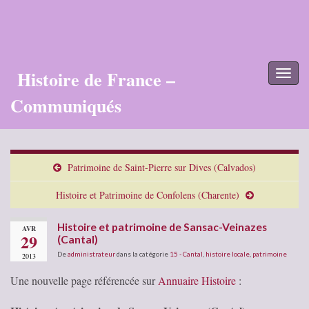
Histoire de France –
Toggl
naviga
Communiqués
Patrimoine de Saint-Pierre sur Dives (Calvados)
Histoire et Patrimoine de Confolens (Charente)
Histoire et patrimoine de Sansac-Veinazes
AVR
29
(Cantal)
De
administrateur
dans la catégorie
15 - Cantal
,
histoire locale
,
patrimoine
2013
Une nouvelle page référencée sur
Annuaire Histoire
: