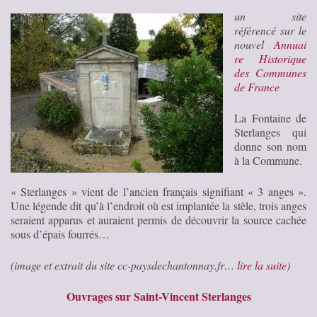
un site
référencé sur le
nouvel
Annuai
re Historique
des Communes
de France
La Fontaine de
Sterlanges qui
donne son nom
à la Commune.
« Sterlanges » vient de l’ancien français signifiant « 3 anges ».
Une légende dit qu’à l’endroit où est implantée la stèle, trois anges
seraient apparus et auraient permis de découvrir la source cachée
sous d’épais fourrés…
(image et extrait du site cc-paysdechantonnay.fr…
lire la suite
)
Ouvrages sur Saint-Vincent Sterlanges