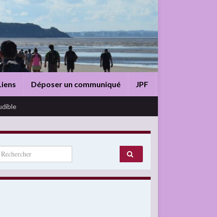
Liens
Déposer un communiqué
JPF
udible
arch for: