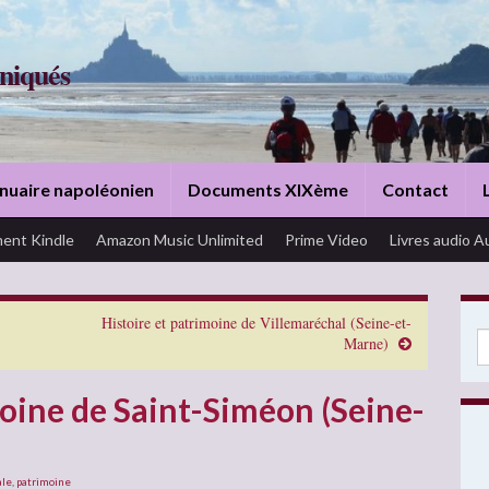
niqués
nuaire napoléonien
Documents XIXème
Contact
ent Kindle
Amazon Music Unlimited
Prime Video
Livres audio A
Histoire et patrimoine de Villemaréchal (Seine-et-
Se
Marne)
moine de Saint-Siméon (Seine-
ale
,
patrimoine