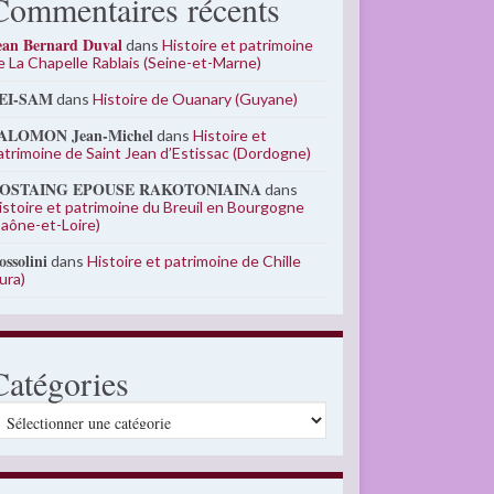
Commentaires récents
ean Bernard Duval
dans
Histoire et patrimoine
e La Chapelle Rablais (Seine-et-Marne)
EI-SAM
dans
Histoire de Ouanary (Guyane)
ALOMON Jean-Michel
dans
Histoire et
atrimoine de Saint Jean d’Estissac (Dordogne)
OSTAING EPOUSE RAKOTONIAINA
dans
istoire et patrimoine du Breuil en Bourgogne
Saône-et-Loire)
ossolini
dans
Histoire et patrimoine de Chille
Jura)
Catégories
atégories