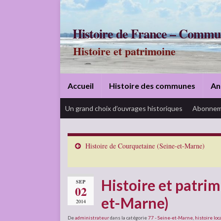
Histoire de France – Commu
Histoire et patrimoine
Accueil
Histoire des communes
An
Un grand choix d’ouvrages historiques
Abonnem
Histoire de Courquetaine (Seine-et-Marne)
Histoire et patri
SEP
02
et-Marne)
2014
De
administrateur
dans la catégorie
77 - Seine-et-Marne
,
histoire loc