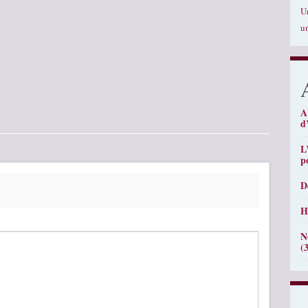
U
u
A
d
L
p
D
H
N
(