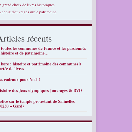
n grand choix de livres historiques
n choix d'ouvrages sur le patrimoine
Articles récents
 toutes les communes de France et les passionnés
’histoire et de patrimoine…
’Isère : histoire et patrimoine des communes à
ortée de livres
es cadeaux pour Noël !
istoire des Jeux olympiques | ouvrages & DVD
otice sur le temple protestant de Salinelles
30250 – Gard)