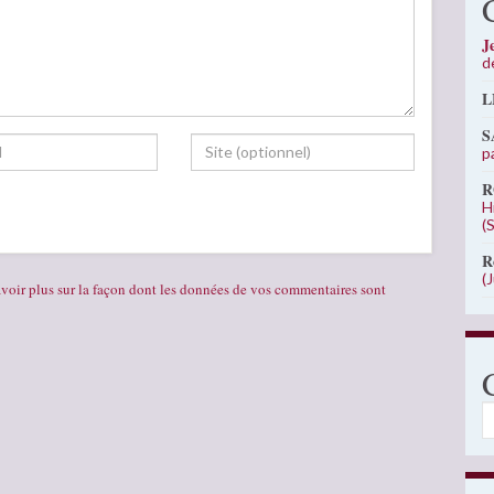
J
d
L
S
p
R
H
(
R
(
voir plus sur la façon dont les données de vos commentaires sont
C