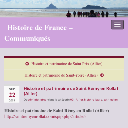
Histoire de France –
Toggl
naviga
Communiqués
Histoire et patrimoine de Saint Prix (Allier)
Histoire et patrimoine de Saint-Yorre (Allier)
Histoire et patrimoine de Saint Rémy en Rollat
SEP
22
(Allier)
De
administrateur
dans la catégorie
03 - Allier
,
histoire locale
,
patrimoine
2018
Histoire et patrimoine de Saint Rémy en Rollat (Allier)
http://saintremyenrollat.com/spip.php?article5