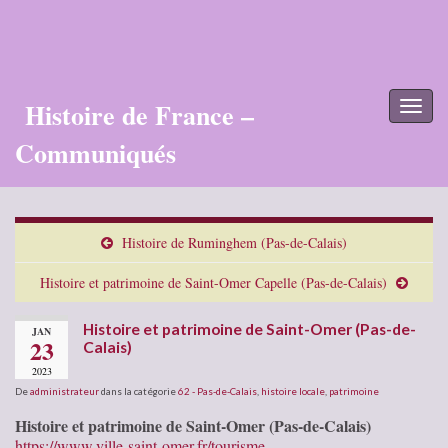
Histoire de France –
Toggl
naviga
Communiqués
Histoire de Ruminghem (Pas-de-Calais)
Histoire et patrimoine de Saint-Omer Capelle (Pas-de-Calais)
Histoire et patrimoine de Saint-Omer (Pas-de-
JAN
23
Calais)
2023
De
administrateur
dans la catégorie
62 - Pas-de-Calais
,
histoire locale
,
patrimoine
Histoire et patrimoine de Saint-Omer (Pas-de-Calais)
https://www.ville-saint-omer.fr/tourisme