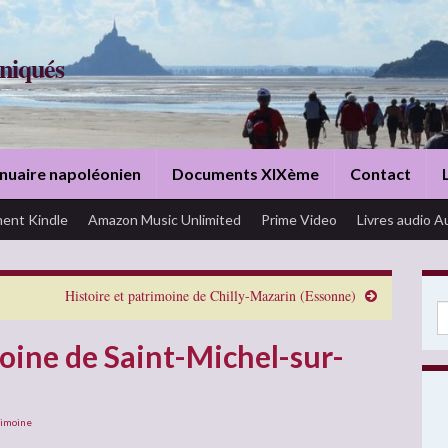
niqués
nuaire napoléonien
Documents XIXème
Contact
ent Kindle
Amazon Music Unlimited
Prime Video
Livres audio A
Histoire et patrimoine de Chilly-Mazarin (Essonne)
Se
moine de Saint-Michel-sur-
rimoine