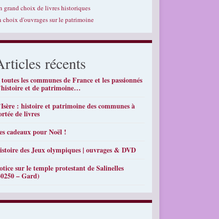
n grand choix de livres historiques
n choix d'ouvrages sur le patrimoine
Articles récents
 toutes les communes de France et les passionnés
’histoire et de patrimoine…
’Isère : histoire et patrimoine des communes à
ortée de livres
es cadeaux pour Noël !
istoire des Jeux olympiques | ouvrages & DVD
otice sur le temple protestant de Salinelles
30250 – Gard)