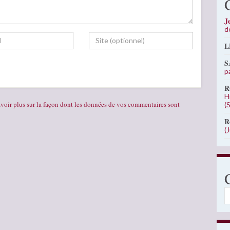
J
d
L
S
p
R
H
voir plus sur la façon dont les données de vos commentaires sont
(
R
(
C