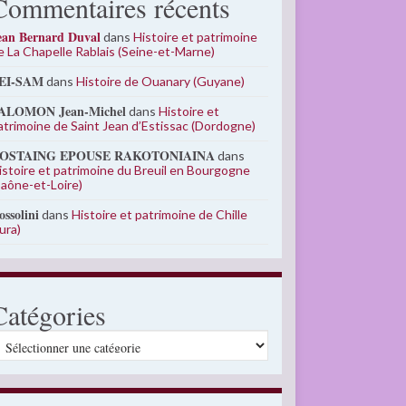
Commentaires récents
ean Bernard Duval
dans
Histoire et patrimoine
e La Chapelle Rablais (Seine-et-Marne)
EI-SAM
dans
Histoire de Ouanary (Guyane)
ALOMON Jean-Michel
dans
Histoire et
atrimoine de Saint Jean d’Estissac (Dordogne)
OSTAING EPOUSE RAKOTONIAINA
dans
istoire et patrimoine du Breuil en Bourgogne
Saône-et-Loire)
ossolini
dans
Histoire et patrimoine de Chille
Jura)
Catégories
atégories