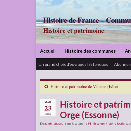
Histoire de France – Commu
Histoire et patrimoine
Accueil
Histoire des communes
An
Un grand choix d’ouvrages historiques
Abonnem
Histoire et patrimoine de Velanne (Isère)
Histoire et patri
MAR
23
Orge (Essonne)
2016
De
administrateur
dans la catégorie
91 - Essonne
,
histoire locale
,
pat