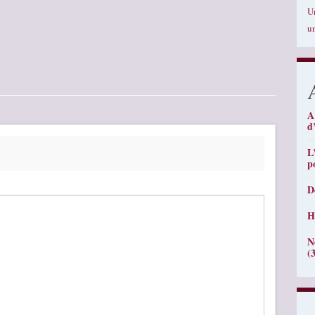
U
u
A
d
L
p
D
H
N
(