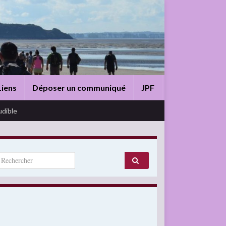
Liens
Déposer un communiqué
JPF
udible
arch for: