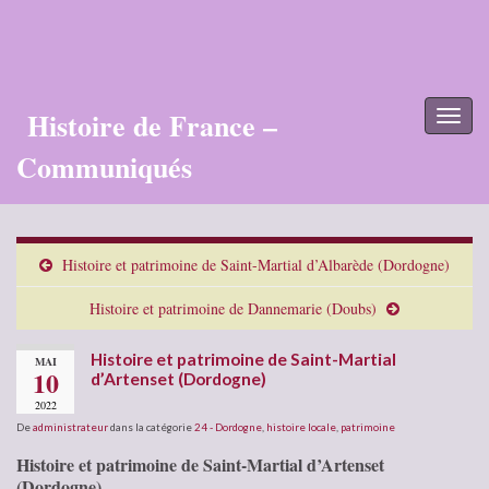
Histoire de France –
Toggl
naviga
Communiqués
Histoire et patrimoine de Saint-Martial d’Albarède (Dordogne)
Histoire et patrimoine de Dannemarie (Doubs)
Histoire et patrimoine de Saint-Martial
MAI
10
d’Artenset (Dordogne)
2022
De
administrateur
dans la catégorie
24 - Dordogne
,
histoire locale
,
patrimoine
Histoire et patrimoine de Saint-Martial d’Artenset
(Dordogne)