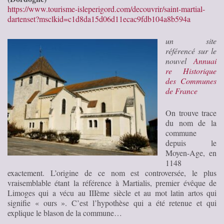
https://www.tourisme-isleperigord.com/decouvrir/saint-martial-
dartenset?msclkid=c1d8da15d06d11ecac9fdb104a8b594a
un site
référencé sur le
nouvel
Annuai
re Historique
des Communes
de France
On trouve trace
du nom de la
commune
depuis le
Moyen-Age, en
1148
exactement. L’origine de ce nom est controversée, le plus
vraisemblable étant la référence à Martialis, premier évêque de
Limoges qui a vécu au IIIème siècle et au mot latin artos qui
signifie « ours ». C’est l’hypothèse qui a été retenue et qui
explique le blason de la commune…