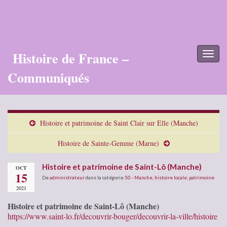
Histoire de France –
Toggl
naviga
Communiqués
Histoire et patrimoine de Saint Clair sur Elle (Manche)
Histoire de Sainte-Gemme (Marne)
Histoire et patrimoine de Saint-Lô (Manche)
OCT
15
De
administrateur
dans la catégorie
50 - Manche
,
histoire locale
,
patrimoine
2021
Histoire et patrimoine de Saint-Lô (Manche)
https://www.saint-lo.fr/decouvrir-bouger/decouvrir-la-ville/histoire