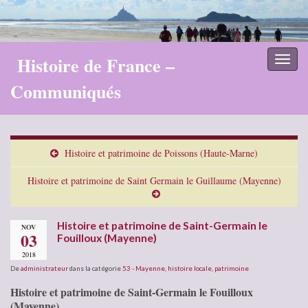
Histoire de France –
Toggl
naviga
Communiqués
Histoire et patrimoine de Poissons (Haute-Marne)
Histoire et patrimoine de Saint Germain le Guillaume (Mayenne)
Histoire et patrimoine de Saint-Germain le
NOV
03
Fouilloux (Mayenne)
2018
De
administrateur
dans la catégorie
53 - Mayenne
,
histoire locale
,
patrimoine
Histoire et patrimoine de Saint-Germain le Fouilloux
(Mayenne)