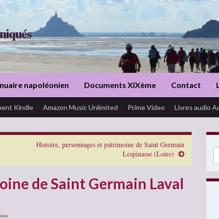
niqués
nuaire napoléonien
Documents XIXème
Contact
ent Kindle
Amazon Music Unlimited
Prime Video
Livres audio A
Histoire, personnages et patrimoine de Saint Germain
Se
Lespinasse (Loire)
moine de Saint Germain Laval
oine