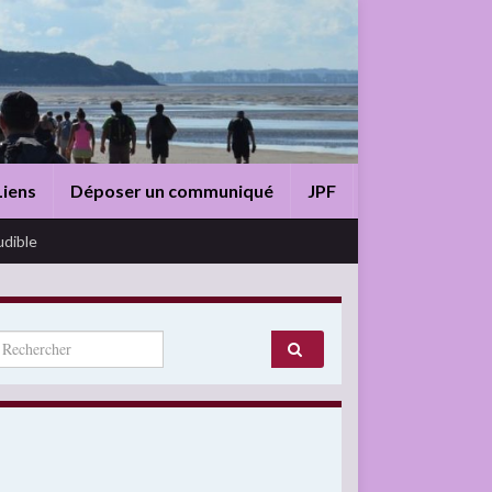
Liens
Déposer un communiqué
JPF
udible
arch for: