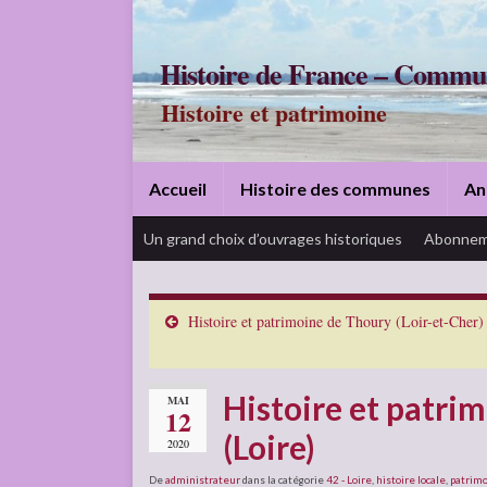
Histoire de France – Commu
Histoire et patrimoine
Accueil
Histoire des communes
An
Un grand choix d’ouvrages historiques
Abonnem
Histoire et patrimoine de Thoury (Loir-et-Cher)
Histoire et patri
MAI
12
(Loire)
2020
De
administrateur
dans la catégorie
42 - Loire
,
histoire locale
,
patrim