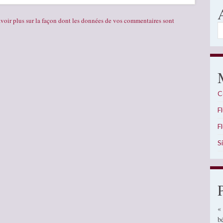
voir plus sur la façon dont les données de vos commentaires sont
A
C
F
F
S
«
b