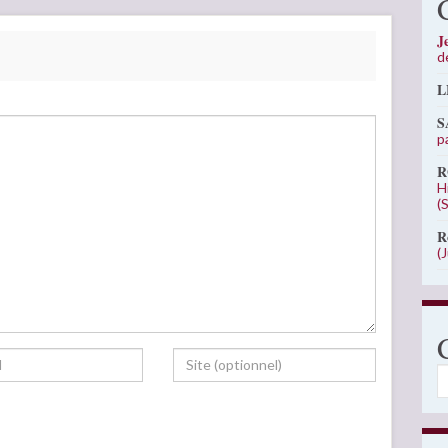
J
d
L
S
p
R
H
(
R
(
C