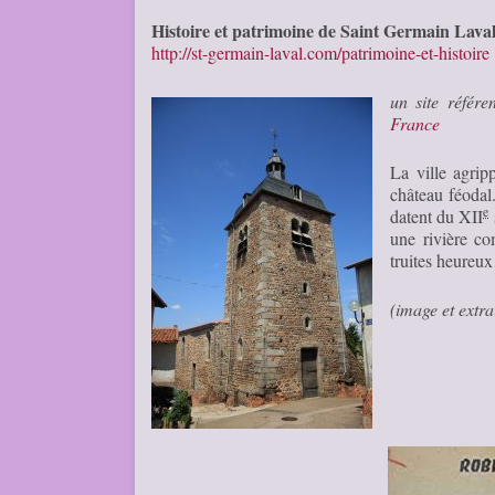
Histoire et patrimoine de Saint Germain Laval
http://st-germain-laval.com/patrimoine-et-histoire
un site référ
France
La ville agrip
château féodal
e
datent du XII
une rivière c
truites heure
(image et extr