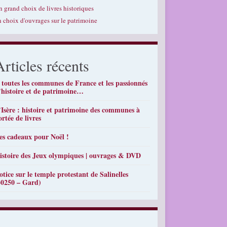
n grand choix de livres historiques
n choix d'ouvrages sur le patrimoine
Articles récents
 toutes les communes de France et les passionnés
’histoire et de patrimoine…
’Isère : histoire et patrimoine des communes à
ortée de livres
es cadeaux pour Noël !
istoire des Jeux olympiques | ouvrages & DVD
otice sur le temple protestant de Salinelles
30250 – Gard)