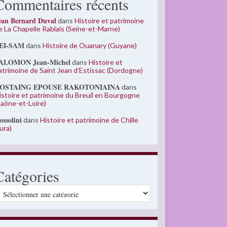
Commentaires récents
ean Bernard Duval
dans
Histoire et patrimoine
e La Chapelle Rablais (Seine-et-Marne)
EI-SAM
dans
Histoire de Ouanary (Guyane)
ALOMON Jean-Michel
dans
Histoire et
atrimoine de Saint Jean d’Estissac (Dordogne)
OSTAING EPOUSE RAKOTONIAINA
dans
istoire et patrimoine du Breuil en Bourgogne
Saône-et-Loire)
ossolini
dans
Histoire et patrimoine de Chille
Jura)
Catégories
atégories