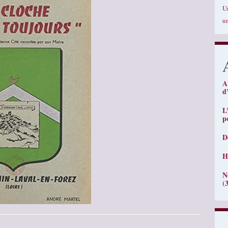
U
u
A
d
L
p
D
H
N
(